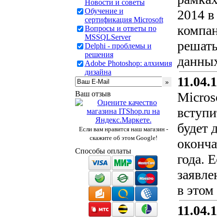
Новости и советы
Обучение и
2014 в
сертификация Microsoft
компан
Вопросы и ответы по
MSSQLServer
решать
Delphi - проблемы и
решения
данных
Adobe Photoshop: алхимия
дизайна
11.04.
Ваш отзыв
Micros
вступи
будет 
Если вам нравится наш магазин -
скажите об этом Google!
оконча
Способы оплаты
года. 
заявле
в этом
11.04.