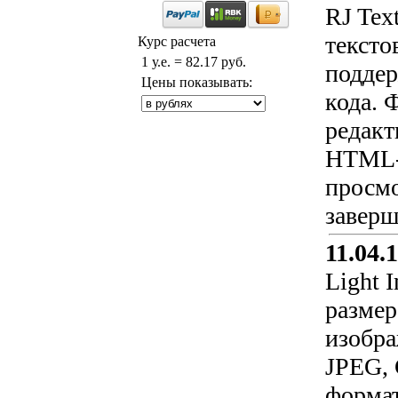
RJ Tex
тексто
Курс расчета
1 у.е. = 82.17 руб.
поддер
Цены показывать:
кода. 
редакт
HTML-
просмо
заверш
11.04.
Light 
размер
изобра
JPEG, 
формат