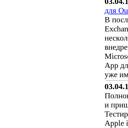
03.04.
для Ou
В посл
Exchan
нескол
внедре
Micros
App дл
уже им
03.04.
Полноц
и приш
Тестир
Apple 