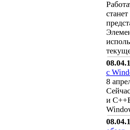
Работа
станет
предст
Элемен
исполь
текуще
08.04.
с Wind
8 апре
Сейчас
и C++B
Window
08.04.