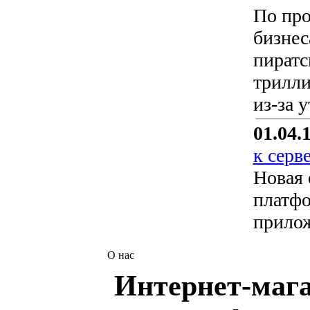
По про
бизнес
пиратс
трилли
из-за 
01.04.
к серв
Новая 
платфо
прило
О нас
Интернет-мага