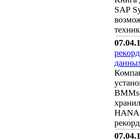
SAP Sy
возмож
техник
07.04.
рекорд
данны
Компан
устано
BMMsof
хранил
HANA 
рекорд
07.04.