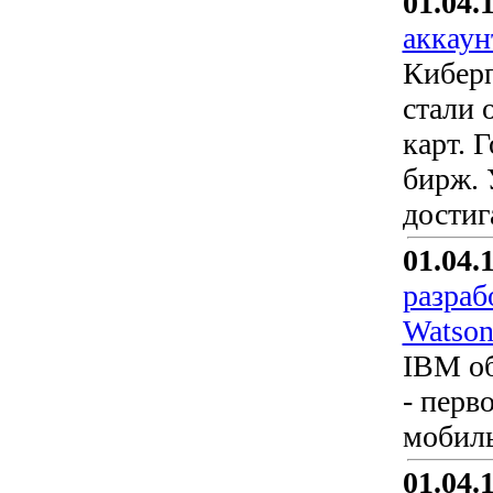
01.04.
аккаун
Киберп
стали 
карт. 
бирж. 
достиг
01.04.
разраб
Watso
IBM об
- перв
мобиль
01.04.