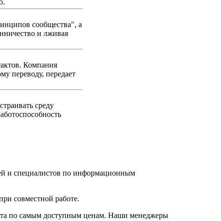
о.
инципов сообщества", а
енничество и лживая
тактов. Компания
му переводу, передает
страивать среду
 работоспособность
елей и специалистов по информационным
при совместной работе.
нта по самым доступным ценам. Наши менеджеры