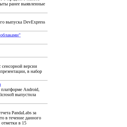
рыты ранее выявленные
его выпуска DevExpress
"облаками"
с сенсорной версии
 презентации, в набор
ы
н платформе Android,
crosoft выпустила
тчета PandaLabs за
то в течение данного
 отметки в 15