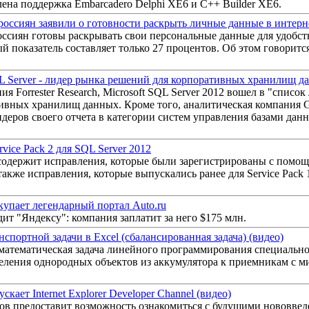
ена поддержка Embarcadero Delphi XE6 и C++ Builder XE6.
 россиян заявили о готовности раскрыть личные данные в интерн
ссиян готовы раскрывать свои персональные данные для удобств
ый показатель составляет только 27 процентов. Об этом говоритс
QL Server - лидер рынка решений для корпоративных хранилищ д
я Forrester Research, Microsoft SQL Server 2012 вошел в "списо
ивных хранилищ данных. Кроме того, аналитическая компания G
лидеров своего отчета в категории систем управления базами да
ice Pack 2 для SQL Server 2012
содержит исправления, которые были зарегистрированы с помощ
акже исправления, которые выпускались ранее для Service Pack 
купает легендарный портал Auto.ru
дит "Яндексу": компания заплатит за него $175 млн.
спортной задачи в Excel (сбалансированная задача) (видео)
 математическая задача линейного программирования специально
еления однородных объектов из аккумулятора к приемникам с м
ускает Internet Explorer Developer Channel (видео)
ов предоставит возможность ознакомиться с будущими нововведе