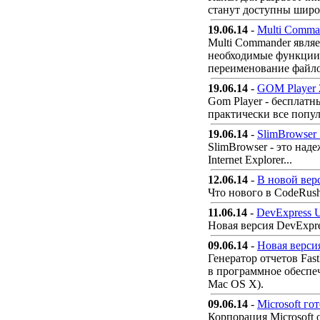
станут доступны широк
19.06.14
-
Multi Comman
Multi Commander явля
необходимые функции 
переименование файло
19.06.14
-
GOM Player 
Gom Player - бесплат
практически все попул
19.06.14
-
SlimBrowser 
SlimBrowser - это на
Internet Explorer...
12.06.14
-
В новой вер
Что нового в CodeRush
11.06.14
-
DevExpress Un
Новая версия DevExpres
09.06.14
-
Новая верси
Генератор отчетов Fas
в программное обеспеч
Mac OS X).
09.06.14
-
Microsoft го
Корпорация Microsoft