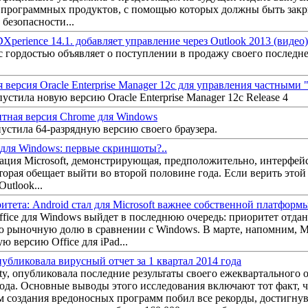
 программных продуктов, с помощью которых должны быть зак
 безопасности...
Xperience 14.1. добавляет управление через Outlook 2013 (видео)
с гордостью объявляет о поступлении в продажу своего последн
 версия Oracle Enterprise Manager 12c для управления частными 
устила новую версию Oracle Enterprise Manager 12c Release 4
тная версия Chrome для Windows
устила 64-разрядную версию своего браузера.
h для Windows: первые скриншоты?..
тация Microsoft, демонстрирующая, предположительно, интерфей
оторая обещает выйти во второй половине года. Если верить этой
utlook...
итета: Android стал для Microsoft важнее собственной платформ
Office для Windows выйдет в последнюю очередь: приоритет отда
ю рыночную долю в сравнении с Windows. В марте, напомним, Mi
 версию Office для iPad...
убликовала вирусный отчет за 1 квартал 2014 года
ty, опубликовала последние результаты своего ежеквартального о
ода. Основные выводы этого исследования включают тот факт, ч
м создания вредоносных программ побил все рекорды, достигнув