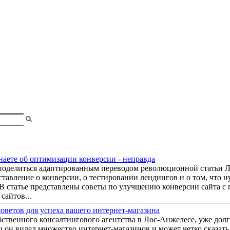
shopa
знаете об оптимизации конверсии - неправда
 поделиться адаптированным переводом революционной статьи Л
тавление о конверсии, о тестировании лендингов и о том, что 
В статье представлены советы по улучшению конверсии сайта с 
сайтов...
советов для успеха вашего интернет-магазина
бственного консалтингового агентства в Лос-Анжелесе, уже долг
ы он видел множество интернет-магазинов и может четко сказать,