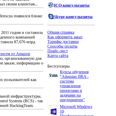
вал своим клиентам...
ICQ-консультанты
 Jenxcus появился ближе
Skype-консультанты
Общая справка
 2011 годом и составила
Как оформить заказ
еденного компанией
Тарифы доставки
тавила 87,076 млрд
Способы оплаты
Прайс-лист
 писем от Amazon
Карта сайта
ю, организованную для
ем заказе, информацию о
Бестселлеры
Курсы обучения
"Atlassian JIRA -
ых пользователей как
система
управления
проектами и
задачами на
льной инфраструктуры,
предприятии"
trol Systems (RCS) - так
анией HackingTeam.
Microsoft Windows
10
Профессиональная