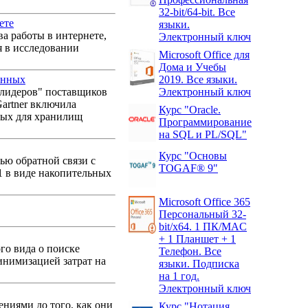
32-bit/64-bit. Все
ете
языки.
а работы в интернете,
Электронный ключ
я в исследовании
Microsoft Office для
Дома и Учебы
анных
2019. Все языки.
к лидеров" поставщиков
Электронный ключ
artner включила
Курс "Oracle.
нных для хранилищ
Программирование
на SQL и PL/SQL"
Курс "Основы
ью обратной связи с
TOGAF® 9"
1 в виде накопительных
Microsoft Office 365
Персональный 32-
bit/x64. 1 ПК/MAC
+ 1 Планшет + 1
го вида о поиске
Телефон. Все
инимизацией затрат на
языки. Подписка
на 1 год.
Электронный ключ
ниями до того, как они
Курс "Нотация