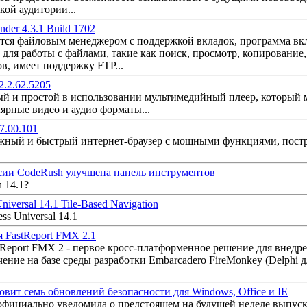
ой аудитории...
der 4.3.1 Build 1702
ется файловым менеджером с поддержкой вкладок, программа вкл
для работы с файлами, такие как поиск, просмотр, копирование
в, имеет поддержку FTP...
2.2.62.5205
ный и простой в использовании мультимедийный плеер, который
ярные видео и аудио форматы...
7.00.101
дежный и быстрый интернет-браузер с мощными функциями, пос
сии CodeRush улучшена панель инструментов
 14.1?
iversal 14.1 Tile-Based Navigation
s Universal 14.1
я FastReport FMX 2.1
tReport FMX 2 - первое кросс-платформенное решение для внедрени
ение на базе среды разработки Embarcadero FireMonkey (Delphi 
товит семь обновлений безопасности для Windows, Office и IE
 официально уведомила о предстоящем на будущей неделе выпуск