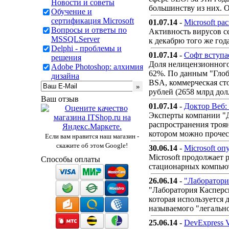
Новости и советы
большинству из них. О
Обучение и
сертификация Microsoft
01.07.14
-
Microsoft р
Вопросы и ответы по
Активность вирусов се
MSSQLServer
к декабрю того же год
Delphi - проблемы и
01.07.14
-
Софт вступа
решения
Доля нелицензионного 
Adobe Photoshop: алхимия
62%. По данным "Глоб
дизайна
BSA, коммерческая ст
рублей (2658 млрд дол
Ваш отзыв
01.07.14
-
Доктор Веб:
Эксперты компании "Д
распространения троя
котором можно прочес
Если вам нравится наш магазин -
скажите об этом Google!
30.06.14
-
Microsoft о
Microsoft продолжает 
Способы оплаты
стационарных компьют
26.06.14
-
"Лаборатори
"Лаборатория Касперс
которая используется 
называемого "легальн
25.06.14
-
DevExpress 