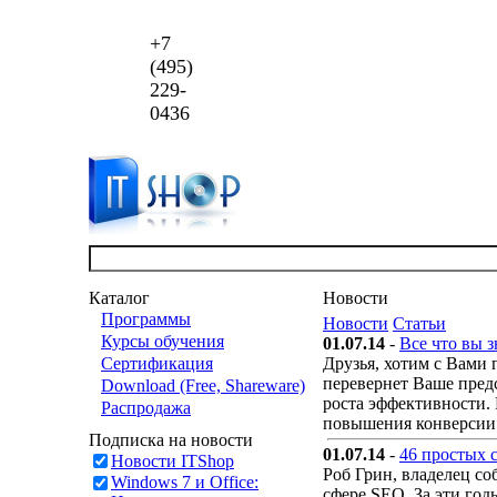
+7
(495)
229-
0436
Каталог
Новости
Программы
Новости
Статьи
Курсы обучения
01.07.14
-
Все что вы 
Сертификация
Друзья, хотим с Вами
перевернет Ваше предс
Download (Free, Shareware)
роста эффективности. 
Распродажа
повышения конверсии 
Подписка на новости
01.07.14
-
46 простых 
Новости ITShop
Роб Грин, владелец со
Windows 7 и Office:
сфере SEO. За эти год