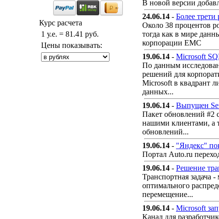
В новой версии добавл
24.06.14
-
Более трети
Курс расчета
Около 38 процентов ро
1 у.е. = 81.41 руб.
тогда как в мире данн
корпорации EMC
Цены показывать:
19.06.14
-
Microsoft S
По данным исследовани
решений для корпорат
Microsoft в квадрант 
данных...
19.06.14
-
Выпущен Serv
Пакет обновлений #2 
нашими клиентами, а т
обновлений...
19.06.14
-
"Яндекс" по
Портал Auto.ru перехо
19.06.14
-
Решение тран
Транспортная задача -
оптимального распред
перемещение...
19.06.14
-
Microsoft зап
Канал для разработчик