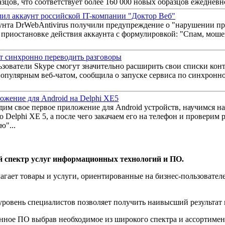
цов, что соответствует более 160 000 новых образцов ежедневн
лил аккаунт российской IT-компании "Доктор Веб"
нта DrWebAntivirus получили предупреждение о "нарушении пр
о приостановке действия аккаунта с формулировкой: "Спам, мош
т синхронно переводить разговоры
ьзователи Skype смогут значительно расширить свои списки кон
популярным веб-чатом, сообщила о запуске сервиса по синхронно
ожение для Android на Delphi XE5
дим свое первое приложение для Android устройств, научимся на
o Delphi XE 5, а после чего закачаем его на телефон и проверим
ю"...
й спектр услуг информационных технологий и ПО.
агает товары и услуги, ориентированные на бизнес-пользоват
овень специалистов позволяет получить наивысший результат 
нное ПО выбрав необходимое из широкого спектра и ассортиме