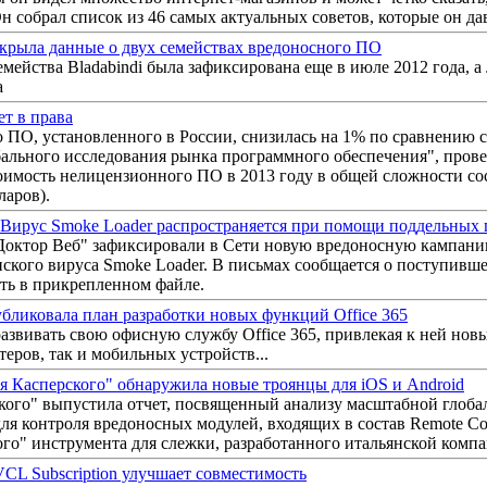
н собрал список из 46 самых актуальных советов, которые он да
аскрыла данные о двух семействах вредоносного ПО
мейства Bladabindi была зафиксирована еще в июле 2012 года, а
а
ет в права
ПО, установленного в России, снизилась на 1% по сравнению с
ального исследования рынка программного обеспечения", пров
оимость нелицензионного ПО в 2013 году в общей сложности сос
ларов).
 Вирус Smoke Loader распространяется при помощи поддельных
октор Веб" зафиксировали в Сети новую вредоносную кампани
нского вируса Smoke Loader. В письмах сообщается о поступивш
ть в прикрепленном файле.
публиковала план разработки новых функций Office 365
развивать свою офисную службу Office 365, привлекая к ней нов
еров, так и мобильных устройств...
я Касперского" обнаружила новые троянцы для iOS и Android
кого" выпустила отчет, посвященный анализу масштабной глоба
для контроля вредоносных модулей, входящих в состав Remote Con
ого" инструмента для слежки, разработанного итальянской комп
VCL Subscription улучшает совместимость