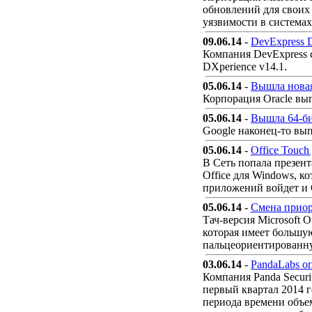
обновлений для своих
уязвимости в системах
09.06.14
-
DevExpress D
Компания DevExpress 
DXperience v14.1.
05.06.14
-
Вышла новая
Корпорация Oracle вып
05.06.14
-
Вышла 64-би
Google наконец-то вып
05.06.14
-
Office Touc
В Сеть попала презен
Office для Windows, к
приложений войдет и O
05.06.14
-
Смена приор
Тач-версия Microsoft 
которая имеет большу
пальцеориентированную
03.06.14
-
PandaLabs оп
Компания Panda Securi
первый квартал 2014 г
периода времени объе