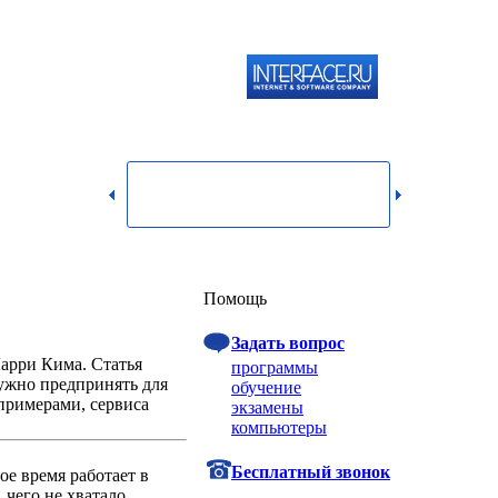
119334,
г.
Москва,
dmin@itshop.ru
ул.
Бардина,
д. 4,
корп. 3
Вход
Помощь
Задать вопрос
арри Кима. Статья
программы
нужно предпринять для
обучение
примерами, сервиса
экзамены
компьютеры
Бесплатный звонок
ое время работает в
 чего не хватало