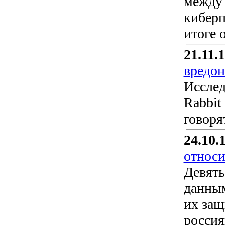
между 
киберп
итоге 
21.11.
вредо
Исслед
Rabbit
говоря
24.10.
относи
Девять
данным
их защ
россия