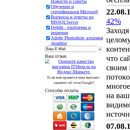
Новости и советы
Обучение и
22.08.
сертификация Microsoft
Вопросы и ответы по
42%
MSSQLServer
Delphi - проблемы и
Заходя
решения
целому
Adobe Photoshop: алхимия
дизайна
контен
Ваш отзыв
что са
своим 
потоко
Если вам нравится наш магазин -
скажите об этом Google!
многое
Способы оплаты
на ваш
видимо
источн
07.08.