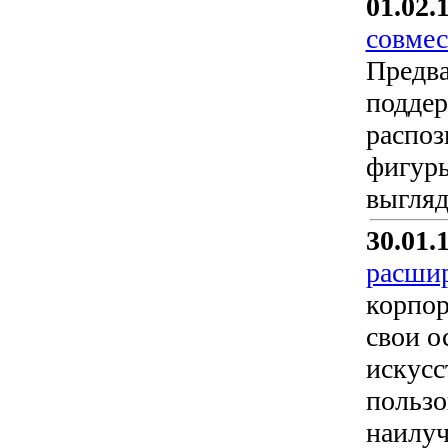
01.02.
совмес
Предва
поддер
распоз
фигуры
выгляд
30.01.
расшир
корпор
свои о
искусс
пользо
наилуч