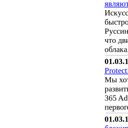
являют
Искусс
быстро
Руссин
что дв
облака
01.03.
Protect
Мы хот
развит
365 Ad
первог
01.03.