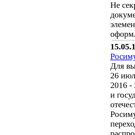
Не сек
докуме
элемен
оформ
15.05.
Росим
Для вы
26 июл
2016 -
и госу
отечес
Росиму
перехо
распро