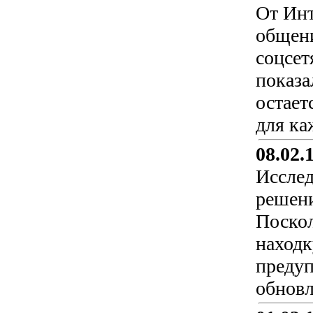
От Инт
общени
соцсет
показа
остает
для ка
08.02.
Исслед
решени
Поскол
находк
предуп
обновл