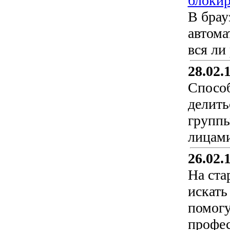
блоки
В брау
автома
вся ли
28.02.
Способ
делить
группы
лицами
26.02.
На ста
искать
помогу
профе