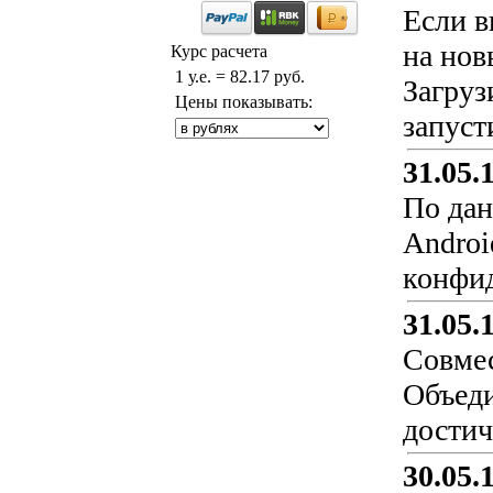
Если в
на нов
Курс расчета
1 у.е. = 82.17 руб.
Загруз
Цены показывать:
запусти
31.05.
По дан
Androi
конфид
31.05.
Совмес
Объеди
достич
30.05.