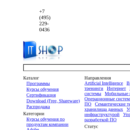
+7
(495)
229-
0436
Каталог
Направления
Artificial Intelligence
B
Программы
тренинги
Интернет
Курсы обучения
системы
Мобильные 
Сертификация
Операционные систем
Download (Free, Shareware)
ПО
Семантические т
Распродажа
хранилища данных
У
Категории
инфраструктурой
Упр
Курсы обучения по
разработкой ПО
продуктам компании
Статус
Adobe