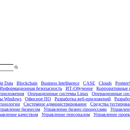
shopa
ig Data
Blockchain
Business Intelligence
CASE
Clouds
Postgr
Информационная безопасность
ИТ-Обучение
Корпоративные
приложения
Операционные системы Linux
Операционные сис
ы Windows
Офисное ПО
Разработка веб-приложений
Разраб
ехнологии
Системное администрирование
Средства тестиров
правление бизнесом
Управление бизнес-процессами
Управлен
авление качеством
Управление персоналом
Управление прое