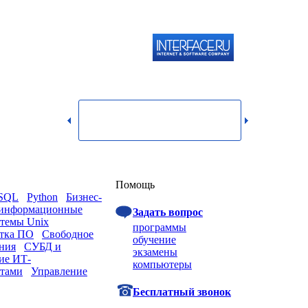
119334,
г.
Москва,
dmin@itshop.ru
ул.
Бардина,
д. 4,
корп. 3
Вход
Помощь
eSQL
Python
Бизнес-
 информационные
Задать вопрос
темы Unix
программы
отка ПО
Свободное
обучение
ания
СУБД и
экзамены
ие ИТ-
компьютеры
ктами
Управление
Бесплатный звонок