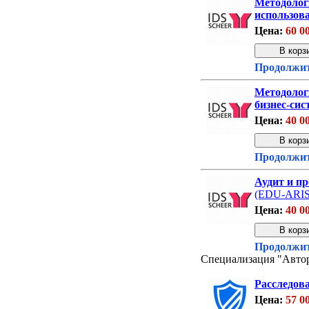
Методолог
использова
Цена:
60 0
Продолжит
Методолог
бизнес-си
Цена:
40 0
Продолжит
Аудит и пр
(EDU-ARIS
Цена:
40 0
Продолжит
Специализация "Автор
Расследов
Цена:
57 0