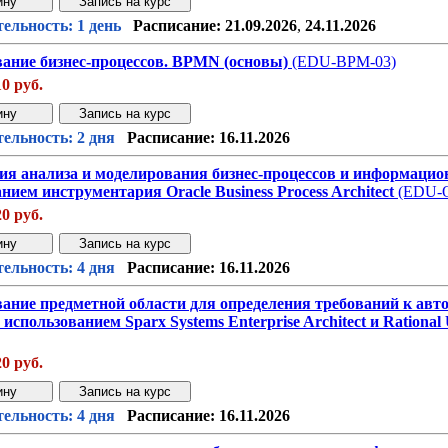
Звонок с сайта
Купить дешев
ельность: 1 день
Расписание:
21.09.2026
,
24.11.2026
ание бизнес-процессов. BPMN (основы)
(EDU-BPM-03)
10 руб.
Звонок с сайта
Купить дешев
ельность: 2 дня
Расписание:
16.11.2026
ия анализа и моделирования бизнес-процессов и информацио
нием инструментария Oracle Business Process Architect
(EDU-
20 руб.
Звонок с сайта
Купить дешев
ельность: 4 дня
Расписание:
16.11.2026
ание предметной области для определения требований к ав
 использованием Sparx Systems Enterprise Architect и Rational 
20 руб.
Звонок с сайта
Купить дешев
ельность: 4 дня
Расписание:
16.11.2026