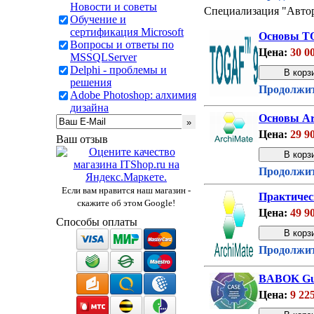
Новости и советы
Специализация "Автор
Обучение и
сертификация Microsoft
Основы T
Вопросы и ответы по
Цена:
30 0
MSSQLServer
Delphi - проблемы и
решения
Продолжит
Adobe Photoshop: алхимия
дизайна
Основы Ar
Цена:
29 9
Ваш отзыв
Продолжит
Если вам нравится наш магазин -
Практичес
скажите об этом Google!
Цена:
49 9
Способы оплаты
Продолжит
BABOK Guid
Цена:
9 22