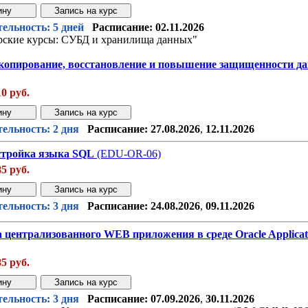
Звонок с сайта
Купить дешев
ельность: 5 дней
Расписание:
02.11.2026
рские курсы: СУБД и хранилища данных"
 копирование, восстановление и повышение защищенности да
10 руб.
Звонок с сайта
Купить дешев
ельность: 2 дня
Расписание:
27.08.2026
,
12.11.2026
астройка языка SQL
(EDU-OR-06)
85 руб.
Звонок с сайта
Купить дешев
ельность: 3 дня
Расписание:
24.08.2026
,
09.11.2026
 централизованного WEB приложения в среде Oracle Applicat
85 руб.
Звонок с сайта
Купить дешев
ельность: 3 дня
Расписание:
07.09.2026
,
30.11.2026