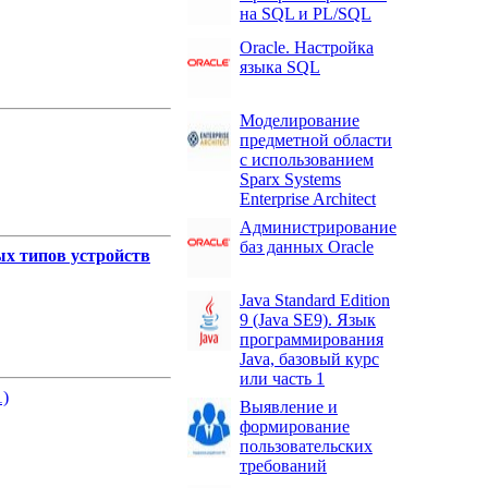
на SQL и PL/SQL
Oracle. Настройка
ле
языка SQL
Моделирование
предметной области
с использованием
Sparx Systems
ле
Enterprise Architect
Администрирование
баз данных Oracle
ых типов устройств
Java Standard Edition
9 (Java SE9). Язык
ле
программирования
Java, базовый курс
или часть 1
)
Выявление и
формирование
пользовательских
ле
требований