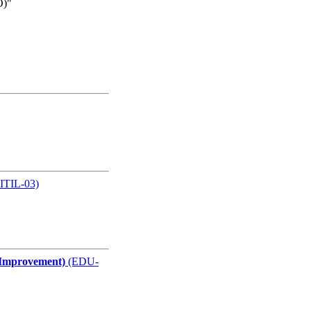
O)"
ле
ле
ITIL-03)
ле
 Improvement)
(EDU-
ле