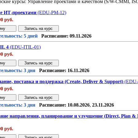
ские курсы: Управление проектами и качеством (S/W-CMMI, IS
е ИТ-проектами
(EDU-PM-12)
00 руб.
Звонок с сайта
Купить дешев
ельность: 5 дней
Расписание:
09.11.2026
IL 4
(EDU-ITIL-01)
00 руб.
Звонок с сайта
Купить дешев
ельность: 3 дня
Расписание:
16.11.2026
дание, поставка и поддержка (Create, Deliver & Support)
(EDU-
00 руб.
Звонок с сайта
Купить дешев
ельность: 3 дня
Расписание:
10.08.2026
,
23.11.2026
ание направления, планирование и улучшение (Direct, Plan &
00 руб.
Звонок с сайта
Купить дешев