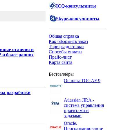
ICQ-консультанты
Skype-консультанты
Общая справка
Как оформить заказ
Тарифы доставки
овные отличия и
Способы оплаты
 и более ранних
Прайс-лист
Карта сайта
Бестселлеры
ле
Основы TOGAF 9
овы разработки
Atlassian JIRA -
система управления
проектами и
ле
задачами
Oracle.
Программирование