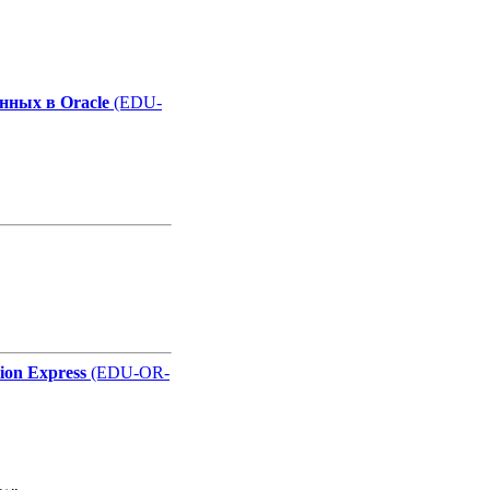
ле
нных в Oracle
(EDU-
ле
ле
ion Express
(EDU-OR-
ле