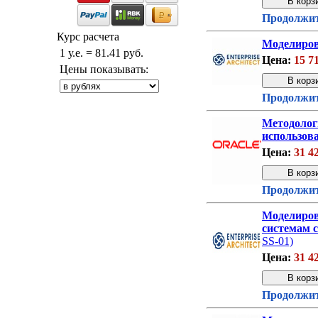
Продолжит
Курс расчета
Моделиров
1 у.е. = 81.41 руб.
Цена:
15 7
Цены показывать:
Продолжит
Методолог
использова
Цена:
31 4
Продолжит
Моделиров
системам с
SS-01)
Цена:
31 4
Продолжит