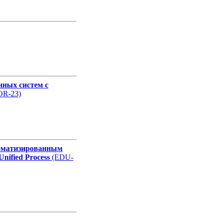
ле
ле
нных систем с
OR-23)
ле
томатизированным
Unified Process
(EDU-
ле