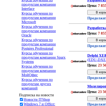
Курсы обучения по
Разработка
продуктам компании
Цена:
7 85
Interface
Курсы обучения по
продуктам компании
Продолжит
Microsoft
Курсы обучения по
Разработка
продуктам компании
Цена:
7 85
Oracle
Курсы обучения по
продуктам компании
Продолжит
Postgres Professional
Курсы обучения по
Delphi XE
продуктам компании Sparx
(EDU-DXE-
Systems
Цена:
23 5
Курсы обучения по
продуктам компании
МойОфис
Продолжит
Курсы обучения по
продуктам других
Моделиров
компаний
Цена:
23 5
Подписка на новости
Новости ITShop
Windows 7 и Office:
Продолжит