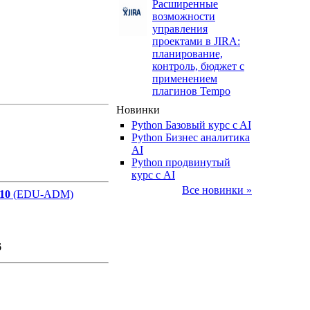
Расширенные
возможности
управления
проектами в JIRA:
планирование,
контроль, бюджет с
ле
применением
плагинов Tempo
Новинки
Python Базовый курс c AI
Python Бизнес аналитика
AI
ле
Python продвинутый
курс с AI
Все новинки »
10
(EDU-ADM)
ле
6