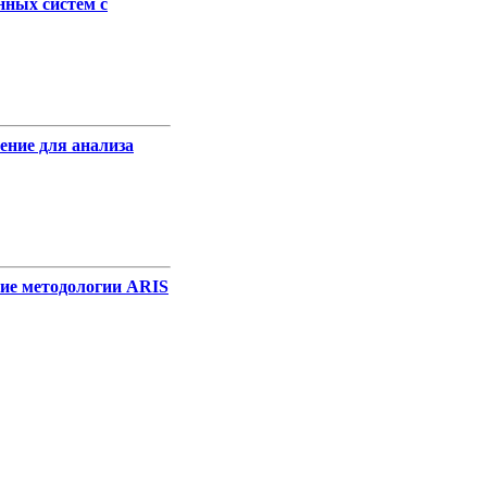
нных систем с
ле
ение для анализа
ле
вие методологии ARIS
ле