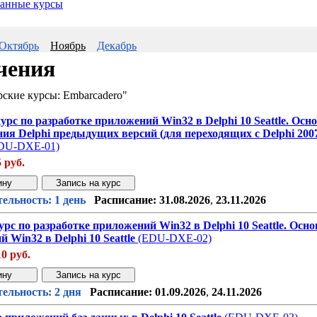
анные курсы
Октябрь
Ноябрь
Декабрь
чения
ские курсы: Embarcadero"
рс по разработке приложений Win32 в Delphi 10 Seattle. Осн
ия Delphi предыдущих версий (для переходящих с Delphi 2007
DU-DXE-01)
5 руб.
Звонок с сайта
Купить дешев
ельность: 1 день
Расписание:
31.08.2026
,
23.11.2026
рс по разработке приложений Win32 в Delphi 10 Seattle. Осн
 Win32 в Delphi 10 Seattle
(EDU-DXE-02)
10 руб.
Звонок с сайта
Купить дешев
ельность: 2 дня
Расписание:
01.09.2026
,
24.11.2026