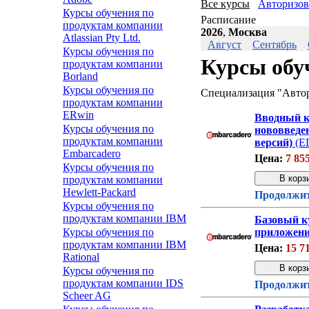
Все курсы
Авторизов
Курсы обучения по
Расписание
продуктам компании
2026
,
Москва
Atlassian Pty Ltd.
Август
Сентябрь
Курсы обучения по
Курсы обу
продуктам компании
Borland
Курсы обучения по
Специализация "Автор
продуктам компании
ERwin
Вводный ку
Курсы обучения по
нововведен
продуктам компании
версий)
(E
Embarcadero
Цена:
7 85
Курсы обучения по
продуктам компании
Hewlett-Packard
Продолжит
Курсы обучения по
продуктам компании IBM
Базовый ку
Курсы обучения по
приложений
продуктам компании IBM
Цена:
15 7
Rational
Курсы обучения по
продуктам компании IDS
Продолжит
Scheer AG