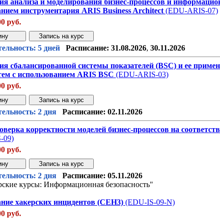
ия анализа и моделирования бизнес-процессов и информацио
нием инструментария ARIS Business Architect
(EDU-ARIS-07)
00 руб.
Звонок с сайта
Купить дешев
ельность: 5 дней
Расписание:
31.08.2026
,
30.11.2026
ия сбалансированной системы показателей (BSC) и ее примен
стем с использованием ARIS BSC
(EDU-ARIS-03)
00 руб.
Звонок с сайта
Купить дешев
ельность: 2 дня
Расписание:
02.11.2026
оверка корректности моделей бизнес-процессов на соответст
-09)
00 руб.
Звонок с сайта
Купить дешев
ельность: 2 дня
Расписание:
05.11.2026
ские курсы: Информационная безопасность"
ание хакерских инцидентов (СЕН3)
(EDU-IS-09-N)
00 руб.